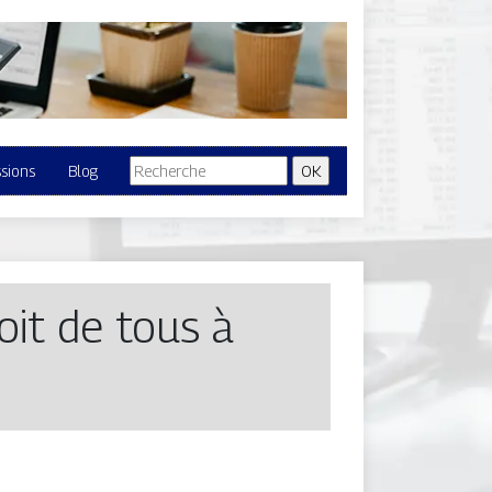
ssions
Blog
roit de tous à