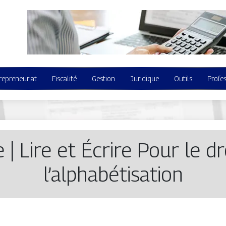
repreneuriat
Fiscalité
Gestion
Juridique
Outils
Profe
e | Lire et Écrire Pour le d
l’alphabétisa­tion