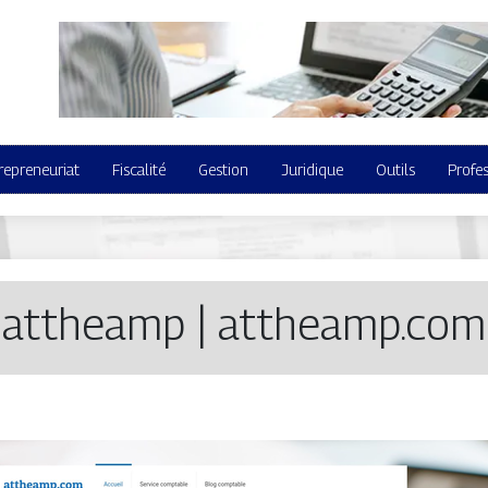
repreneuriat
Fiscalité
Gestion
Juridique
Outils
Profe
attheamp | attheamp.com